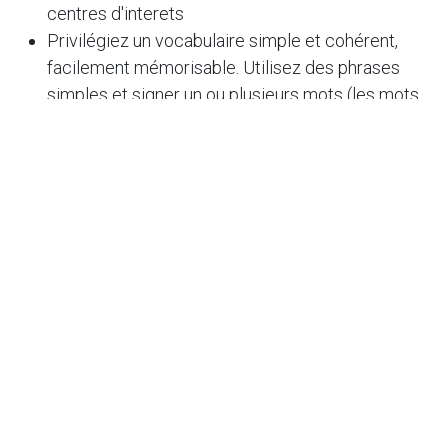
centres d'interets
Privilégiez un vocabulaire simple et cohérent,
facilement mémorisable. Utilisez des phrases
simples et signer un ou plusieurs mots (les mots
clés de la phrase)
C’est dans les
moments authentiques de
communication
, au quotidien, que l’apprentissage
est le plus efficace. Signer de petites choses
dans la vraie vie, en contexte naturel, permet à la
personne de donner du sens aux signes.
La modélisation : la clé de
l’apprentissage
Modélisez systématiquement les signes dans
des situations naturelles et répétitives.
Utilisez des phrases simples en combinant signes