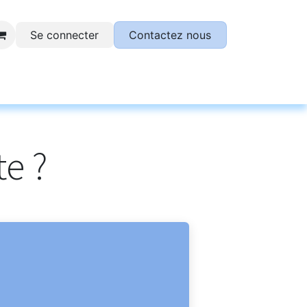
Se connecter
Contactez nous
otre plateforme SESAME !
te ?