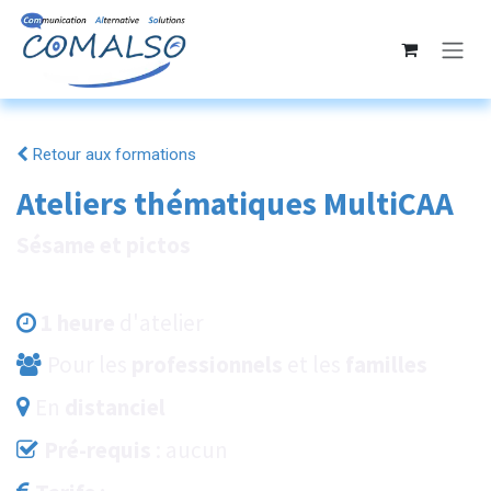
Se rendre au contenu
Retour aux formations
Ateliers thématiques MultiCAA
Sésame et pictos
1 heure
d'atelier
Pour les
professionnels
et
les
familles
En
distanciel
Pré-requis
: aucun