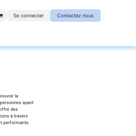
Se connecter
Contactez nous
otre plateforme SESAME !
ouvoir la
s personnes ayant
ffrir des
ions à travers
 et performants.