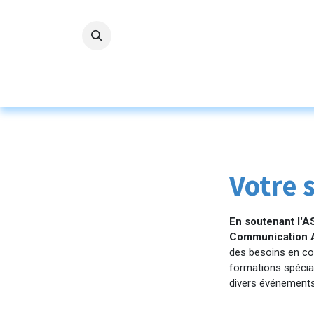
Se rendre au contenu
Accueil
L'ASBL
Nos servi
Votre s
En soutenant l'
Communication A
des besoins en co
formations spécial
divers événements.