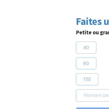
Faites 
Petite ou gra
40
60
150