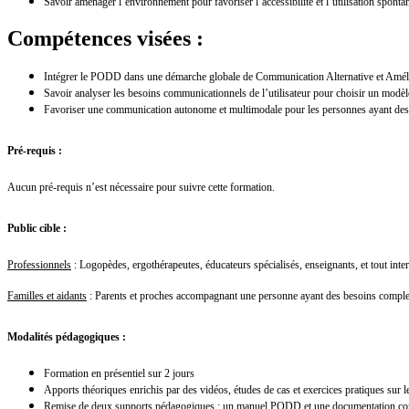
Savoir aménager l’environnement pour favoriser l’accessibilité et l’utilisation sponta
Compétences visées :
Intégrer le PODD dans une démarche globale de Communication Alternative et Amél
Savoir analyser les besoins communicationnels de l’utilisateur pour choisir un modèl
Favoriser une communication autonome et multimodale pour les personnes ayant des
Pré-requis :
Aucun pré-requis n’est nécessaire pour suivre cette formation.
Public cible :
Professionnels
: Logopèdes, ergothérapeutes, éducateurs spécialisés, enseignants, et tout in
Familles et aidants
: Parents et proches accompagnant une personne ayant des besoins compl
Modalités pédagogiques :
Formation en présentiel sur 2 jours
Apports théoriques enrichis par des vidéos, études de cas et exercices pratiques sur
Remise de deux supports pédagogiques : un manuel PODD et une documentation compl