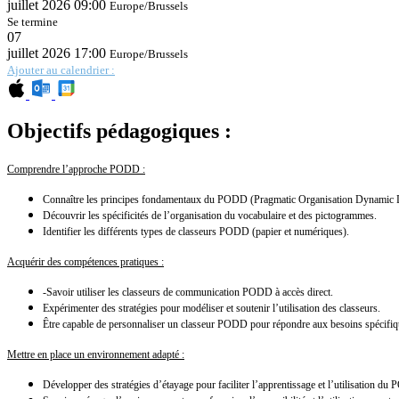
juillet 2026
09:00
Europe/Brussels
Se termine
07
juillet 2026
17:00
Europe/Brussels
Ajouter au calendrier :
Objectifs pédagogiques :
Comprendre l’approche PODD :
Connaître les principes fondamentaux du PODD (Pragmatic Organisation Dynamic D
Découvrir les spécificités de l’organisation du vocabulaire et des pictogrammes.
Identifier les différents types de classeurs PODD (papier et numériques).
Acquérir des compétences pratiques :
-Savoir utiliser les classeurs de communication PODD à accès direct.
Expérimenter des stratégies pour modéliser et soutenir l’utilisation des classeurs.
Être capable de personnaliser un classeur PODD pour répondre aux besoins spécifique
Mettre en place un environnement adapté :
Développer des stratégies d’étayage pour faciliter l’apprentissage et l’utilisation d