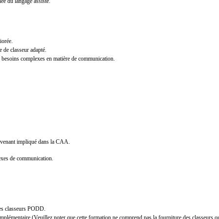
née du langage assisté.
iorée.
e de classeur adapté.
 besoins complexes en matière de communication.
tervenant impliqué dans la CAA.
exes de communication.
 les classeurs PODD.
émentaire (Veuillez noter que cette formation ne comprend pas la fourniture des classeurs 