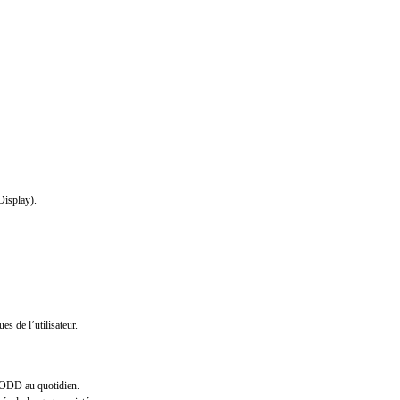
isplay).
s de l’utilisateur.
u PODD au quotidien.