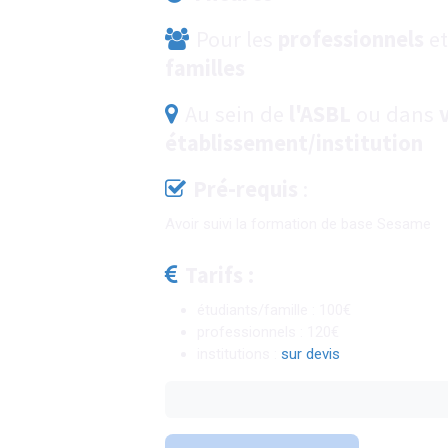
Pour les
professionnels
et
familles
Au sein de
l'ASBL
ou dans
établissement/institution
Pré-requis
:
Avoir suivi la formation de base Sesame
Tarifs :
étudiants/famille : 100€
professionnels : 120€
institutions :
sur devis