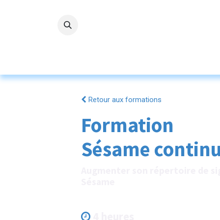
Se rendre au contenu
Accueil
L'ASBL
Nos servi
Retour aux formations
Formation
Sésame contin
Augmenter son répertoire de s
Sésame
4 heures