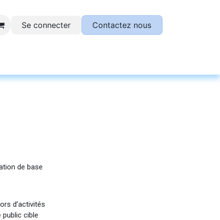
Se connecter
Contactez nous
otre plateforme SESAME !
mation de base
rs d’activités
 public cible