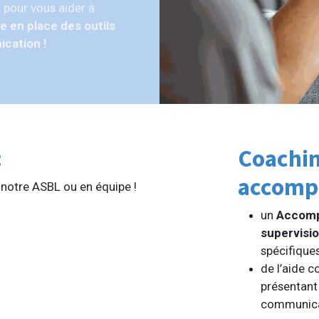
 pour vous aider à
e en place des outils
ication !
:
Coachin
accomp
 notre ASBL ou en équipe !
un
Accomp
supervisi
spécifique
de l’aide c
présentant
communic