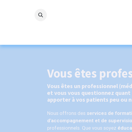
Se rendre au contenu
Accueil
L'ASBL
Nos servi
Vous êtes profe
Vous êtes un professionnel (médi
et vous vous questionnez quant 
apporter à vos patients peu ou n
Nous offrons des
services de format
d'accompagnement et de supervisi
professionnels. Que vous soyez
éduca