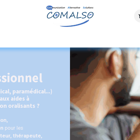
ces
Agenda
Ressources
Découvrez n
ssionnel
cal, paramédical...)
aux aides à
on oralisants ?
ion,
on
pour les
teur, thérapeute,