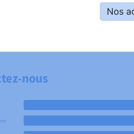
Nos a
tez-nous
one