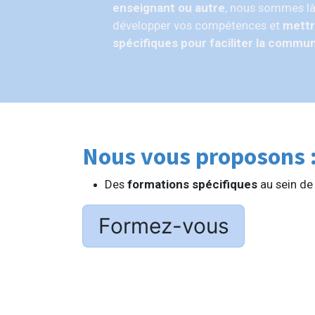
enseignant ou autre
, nous sommes là
développer vos compétences et
mettr
spécifiques pour faciliter la commun
Nous vous proposons 
Des
formations spécifiques
au sein de
Formez-vous