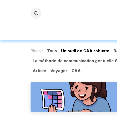
Se rendre au contenu
Accueil
L'ASBL
Nos servi
Blogs :
Tous
Un outil de CAA robuste
R
La méthode de communication gestuelle
Article
Voyager
CAA