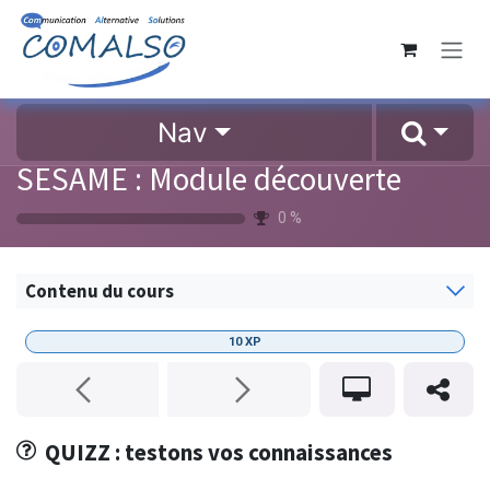
Se rendre au contenu
Nav
SESAME : Module découverte
0
%
Contenu du cours
10
XP
QUIZZ : testons vos connaissances